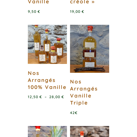
Vanille
créole »
9,50
€
19,00
€
Nos
Arrangés
Nos
100% Vanille
Arrangés
Vanille
Plage
12,50
€
–
28,00
€
Triple
de
prix :
42€
12,50 €
à
28,00 €