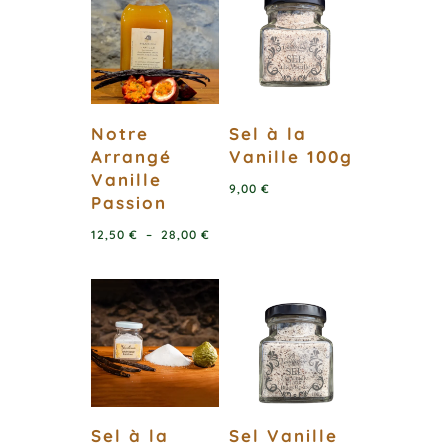
12,50 €
12,50 €
à
à
28,00 €
28,00 €
Notre
Sel à la
Arrangé
Vanille 100g
Vanille
9,00
€
Passion
Plage
12,50
€
–
28,00
€
de
prix :
12,50 €
à
28,00 €
Sel à la
Sel Vanille