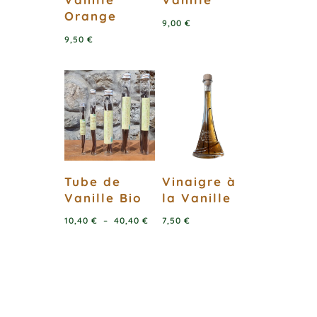
Orange
9,00
€
9,50
€
Tube de
Vinaigre à
Vanille Bio
la Vanille
Plage
10,40
€
–
40,40
€
7,50
€
de
prix :
10,40 €
à
40,40 €