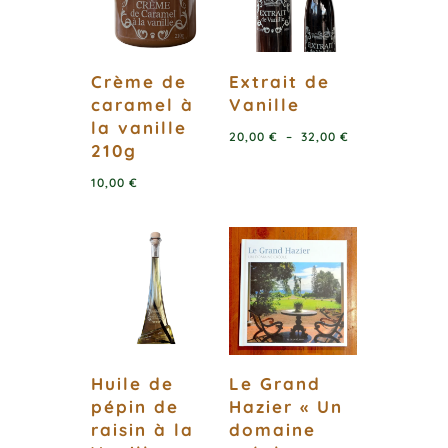
Crème de
Extrait de
caramel à
Vanille
la vanille
Plage
20,00
€
–
32,00
€
210g
de
10,00
€
prix :
20,00 €
à
32,00 €
Huile de
Le Grand
pépin de
Hazier « Un
raisin à la
domaine