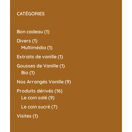
CATÉGORIES
1
Bon cadeau
1
produit
1
Divers
1
produit
1
Multimédia
1
produit
1
Extraits de vanille
1
produit
1
Gousses de Vanille
1
1
produit
Bio
1
produit
9
Nos Arrangés Vanille
9
produits
16
Produits dérivés
16
9
produits
Le coin salé
9
produits
7
Le coin sucré
7
produits
1
Visites
1
produit