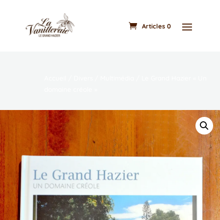
Articles 0
Accueil
/
Divers
/
Multimédia
/ Le Grand Hazier « Un
domaine créole »