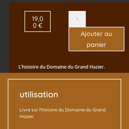
quantité
19,0
de
0
€
Le
Ajouter au
Grand
Hazier
panier
"Un
domaine
créole"
L’histoire du Domaine du Grand Hazier.
utilisation
Livre sur l'histoire du Domaine du Grand
Hazier.