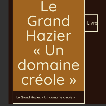
Le
Grand
Livre
Hazier
« Un
domaine
créole »
Le Grand Hazier. « Un domaine créole »