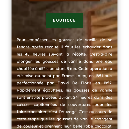
BOUTIQUE
Pour empêcher les gousses de vanille de se
fendre après récolte, il faut les échauder dans
les 48 heures suivant la récolte. C’est-à-dire
plonger les gousses de vanille dans une eau
chauffée à 65° c pendant 3 mn. Cette opération a
été mise au point par Ernest Loupy en 1851 puis
perfectionnée par David De Floris en 1857.
Rapidement égouttées, les gousses de vanille
sont ensuite placées durant 24 heures dans des
caisses capitonnées de couvertures pour les
faire transpirer, c’est l’étuvage. C’est au cours de
cette étape que les gousses de vanille changent
de couleur et prennent leur belle robe chocolat.