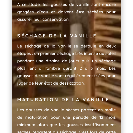
A ce stade, les gousses de vanille sont encore
gorgées d’eau et doivent être séchées pour
assurer leur conservation.
SÉCHAGE DE LA VANILLE
Le séchage de la vanille se déroule en deux
étapes : un premier séchage très intense au soleil
pendant une dizaine de jours puis un séchage
plus lent à l’ombre durant 2 à 3 mois. Les
gousses de vanille sont régulièrement triées pour
juger de leur état de dessiccation.
MATURATION DE LA VANILLE
Les gousses de vanille sèches partent en malle
de maturation pour une période de 12 mois
minimum alors que les gousses insuffisamment
sèches repartent au séchage. C’est lors de cette