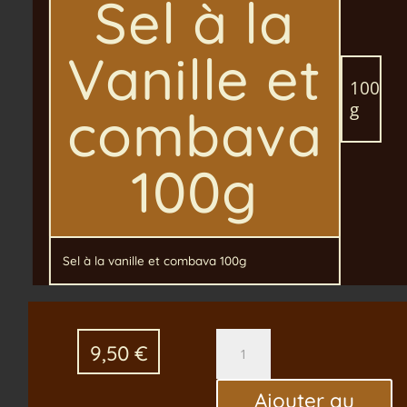
Sel à la
Vanille et
100
g
combava
100g
Sel à la vanille et combava 100g
quantité
9,50
€
de
Sel
Ajouter au
à