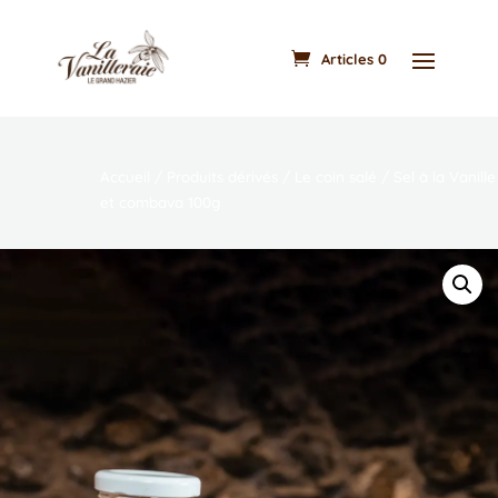
Articles 0
Accueil
/
Produits dérivés
/
Le coin salé
/ Sel à la Vanille
et combava 100g